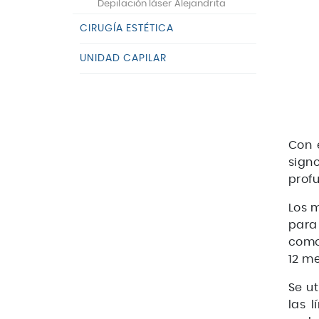
Depilación láser Alejandrita
CIRUGÍA ESTÉTICA
UNIDAD CAPILAR
Con 
sign
profu
Los m
para
como 
12 me
Se u
las 