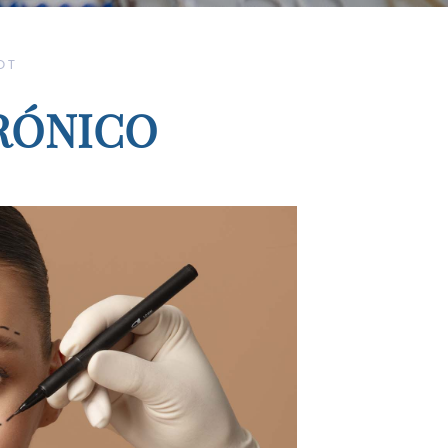
neral
dietética
OT
ingología
RÓNICO
gía