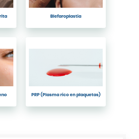
rita
Blefaroplastia
eno
PRP (Plasma rico en plaquetas)