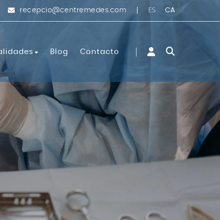
ES
CA
recepcio@centremedes.com
alidades
Blog
Contacto
nicos
 cirugía vascular
r FUE
estivo
ía
 y obstetricia