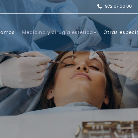
972 67 50 00
somos
Medicina y cirugía estética
Otras especi
stética
Cirugía estética
Unidad Capilar
Análisis clí
Angiología y
expresión
Blefaroplastia
Transplante Capila
de labios
Otoplastia
Aparato dig
onico
Mini-lifting
Cardiología
es de colágeno
Cirugía de mama
Dermatolog
facial
Ginecomastia
Ecografía
ng
Liposucción
l
Abdominoplastia
Ginecología
Lifting de muslos