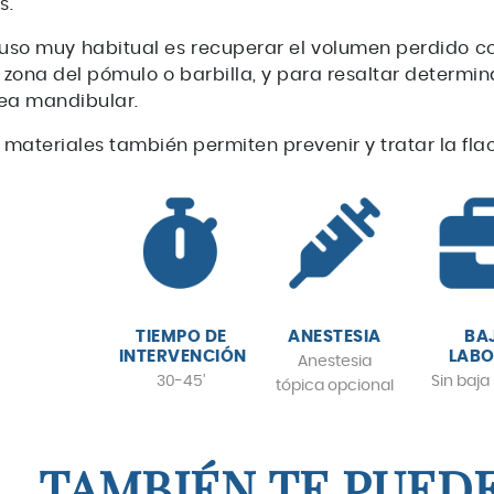
s.
uso muy habitual es recuperar el volumen perdido con
 zona del pómulo o barbilla, y para resaltar determ
nea mandibular.
 materiales también permiten prevenir y tratar la flac
TIEMPO DE
ANESTESIA
BA
INTERVENCIÓN
LABO
Anestesia
30-45'
Sin baja
tópica opcional
TAMBIÉN TE PUED