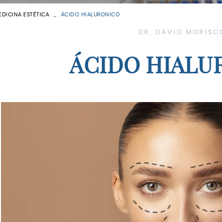
Medicina ge
EDICINA ESTÉTICA
ÁCIDO HIALURONICO
Nutrición y 
VER TODAS
DR. DAVID MORISC
Otorrinolar
ÁCIDO HIALU
Pediatría
Psicología
Traumatolo