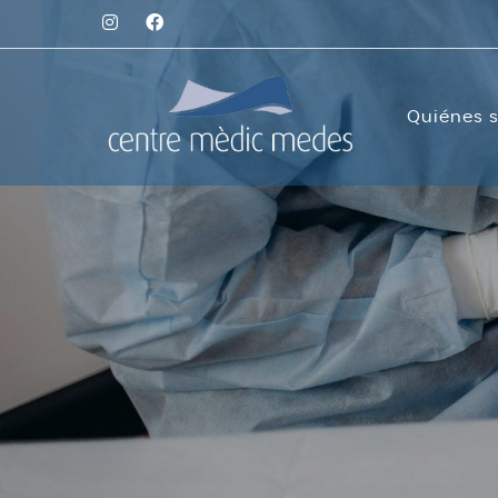
Quiénes 
Medicina e
Arrugas de 
Tratamiento 
Ácido hialur
Estimulador
Hidratación 
Microneedli
Peeling facia
PRP