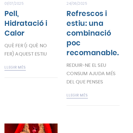
01/07/2025
24/06/2025
Pell,
Refrescos i
Hidratació i
estiu: una
Calor
combinació
poc
QUÈ FER (I QUÈ NO
recomanable.
FER) AQUEST ESTIU
REDUIR-NE EL SEU
LLEGIR MÉS
CONSUM AJUDA MÉS
DEL QUE PENSES
LLEGIR MÉS