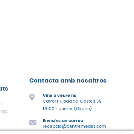
Contacta amb nosaltres
ats
Vine a veure'ns
Carrer Pujada del Castell, 39
es
17600 Figueres (Girona)
urgia
Envia'ns un correu
recepcio@centremedes.com