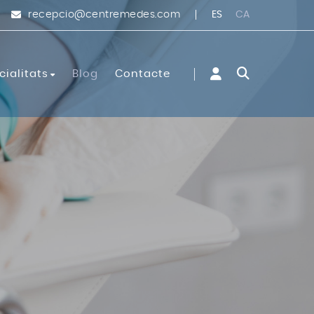
ES
CA
recepcio@centremedes.com
cialitats
Blog
Contacte
líniques
 i cirurgia vascular
il·lar FUE
gestiu
ia
ogia
a i obstetrícia