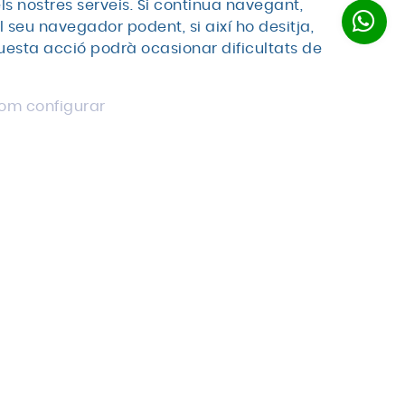
els nostres serveis. Si continua navegant,
Truca'ns
el seu navegador podent, si així ho desitja,
972 67 50 00
uesta acció podrà ocasionar dificultats de
om configurar
al
ica
logia