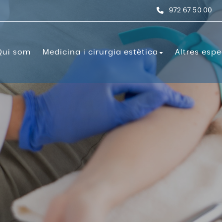
972 67 50 00
Qui som
Medicina i cirurgia estètica
Altres espe
stètica
Cirurgia estètica
Unitat Capil·lar
Anàlisis c
Angiologia
xpressió
Blefaroplàstia
Transplantament Cap
e llavis
Otoplàstia
Aparell di
nic
Mini-lífting
Cardiolog
 de col·lagen
Cirurgia de mama
Dermatol
cial
Ginecomàstia
Ecografia
ng
Liposucció
Abdominoplàstia
Ginecologi
Lífting de cuixes