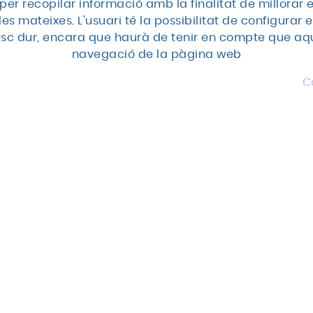
Ginecomàstia
per recopilar informació amb la finalitat de millorar 
ió facial
Dermatologia
es mateixes. L'usuari té la possibilitat de configurar 
Liposucció
edling
Ecografia
 disc dur, encara que haurà de tenir en compte que aq
Abdominoplàstia
cial
Ginecologia i
navegació de la pàgina web
Lífting de cuixes
obstetrícia
Lífting de braços
C
Medicina gener
nts capil·lars
Blefaroplàstia
Nutrició i dietèt
s
Otorrinolaringo
ó làser
ita
Pediatria
Psicologia
Traumatologia