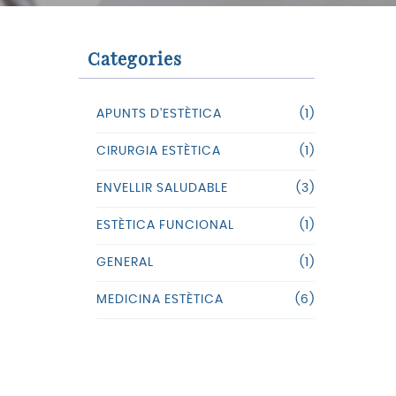
general
 dietètica
Categories
aringologia
APUNTS D’ESTÈTICA
(1)
a
CIRURGIA ESTÈTICA
(1)
logia
ENVELLIR SALUDABLE
(3)
ESTÈTICA FUNCIONAL
(1)
GENERAL
(1)
MEDICINA ESTÈTICA
(6)