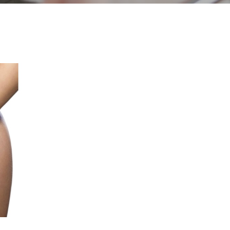
Medicina 
Nutrició i
VEURE TOTES
Otorrinol
Pediatria
Psicologi
Traumato