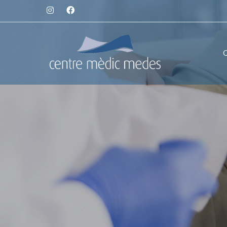
Medicina e
Arrugues d'e
Tractament d
Àcid hialurò
Estimuladors
Hidratació fa
Microneedli
Píling facial
PRP