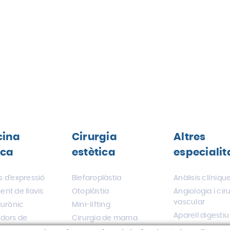
cina
Cirurgia
Altres
ica
estètica
especialit
 d'expressió
Blefaroplàstia
Anàlisis clíniqu
nt de llavis
Otoplàstia
Angiologia i cir
vascular
lurònic
Mini-lífting
Aparell digestiu
adors de
Cirurgia de mama
n
Cardiologia