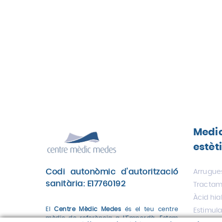
Medi
estèt
Codi autonòmic d'autorització
Arrugues
sanitària: E17760192
Tractame
Àcid hia
El
Centre Mèdic Medes
és el teu centre
Estimul
mèdic de referència a l'Empordà. Estem
col·lage