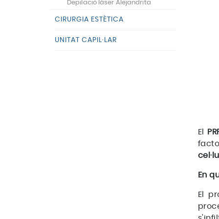
Depilació làser Alejandrita
CIRURGIA ESTÈTICA
UNITAT CAPIL·LAR
El
PR
fact
cel·l
En qu
El p
proc
s'inf