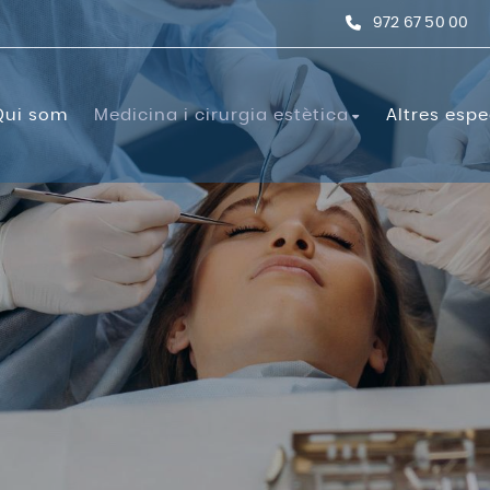
972 67 50 00
Qui som
Medicina i cirurgia estètica
Altres espe
stètica
Cirurgia estètica
Unitat Capil·lar
Anàlisis c
Angiologia
xpressió
Blefaroplàstia
Transplantament Cap
e llavis
Otoplàstia
Aparell di
nic
Mini-lífting
Cardiolog
 de col·lagen
Cirurgia de mama
Dermatol
cial
Ginecomàstia
Ecografia
ng
Liposucció
Abdominoplàstia
Ginecologi
Lífting de cuixes