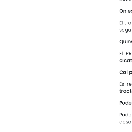
On es
El tr
segur
Quins
El P
cicat
Cal 
Es 
tract
Pode
Pode
desa