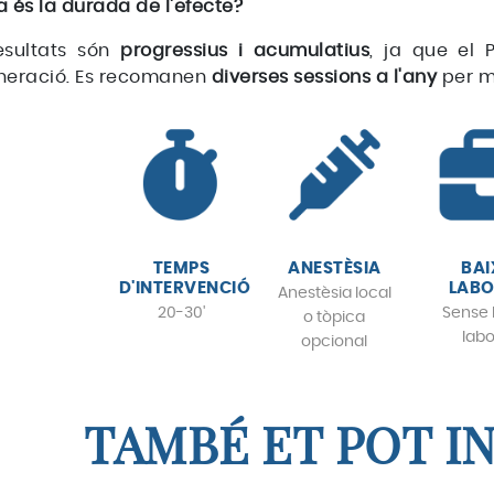
 és la durada de l'efecte?
resultats són
progressius i acumulatius
, ja que el 
neració. Es recomanen
diverses sessions a l'any
per m
TEMPS
ANESTÈSIA
BAI
D'INTERVENCIÓ
LABO
Anestèsia local
20-30'
Sense 
o tòpica
labo
opcional
TAMBÉ ET POT I