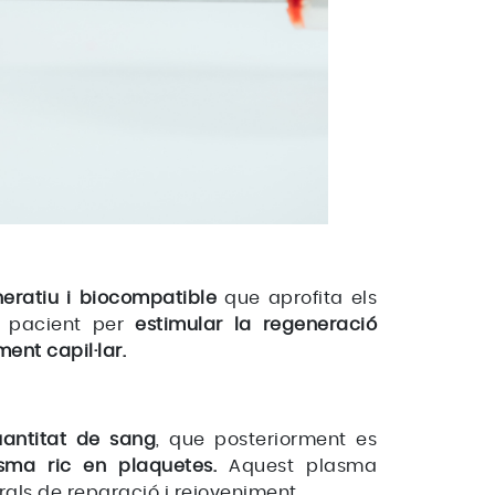
eratiu i biocompatible
que aprofita els
l pacient per
estimular la regeneració
ment capil·lar.
uantitat de sang
, que posteriorment es
sma ric en plaquetes.
Aquest plasma
urals de reparació i rejoveniment.