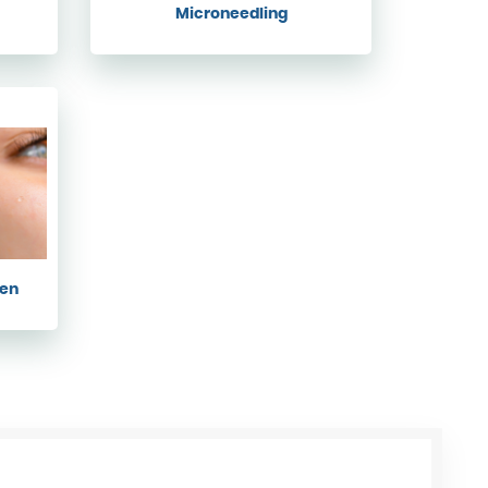
Microneedling
gen