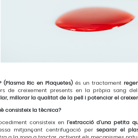
P (Plasma Ric en Plaquetes)
és un tractament
regen
ors de creixement presents en la pròpia sang de
ular, millorar la qualitat de la pell i potenciar el creixe
è consisteix la tècnica?
rocediment consisteix en
l’extracció d’una petita q
essa mitjançant centrifugació per
separar el pla
iltra a la zona a tractar, activant els mecanismes nat