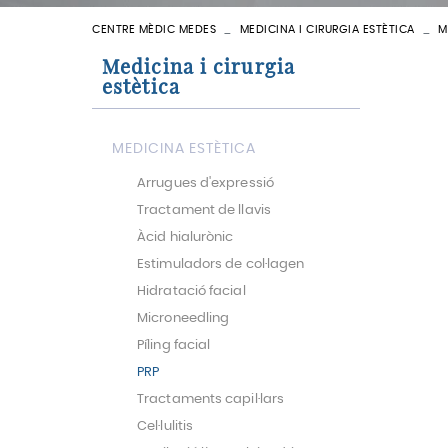
CENTRE MÈDIC MEDES
MEDICINA I CIRURGIA ESTÈTICA
M
VEURE TOTES
Medicina i cirurgia
estètica
MEDICINA ESTÈTICA
Arrugues d'expressió
Tractament de llavis
Àcid hialurònic
Estimuladors de col·lagen
Hidratació facial
Microneedling
Píling facial
PRP
Tractaments capil·lars
Cel·lulitis