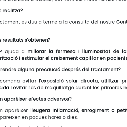
 realitza?
actament es duu a terme a la consulta del nostre
Cen
 .
 resultats s'obtenen?
RP ajuda a
millorar la fermesa i lluminositat de la 
rització i estimular el creixement capil·lar en pacie
prendre alguna precaució després del tractament?
recomana
evitar l’exposició solar directa, utilitzar 
ada i evitar l’ús de maquillatge durant les primeres h
n aparèixer efectes adversos?
n aparèixer
lleugera inflamació, enrogiment o pet
pareixen en poques hores o dies.