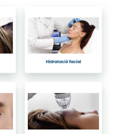
ó
Hidratació facial