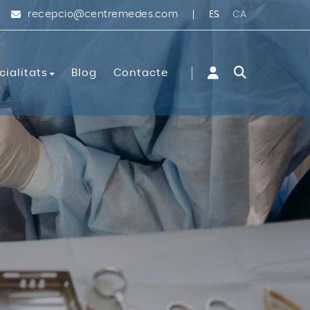
ES
CA
recepcio@centremedes.com
cialitats
Blog
Contacte
líniques
 i cirurgia vascular
il·lar FUE
gestiu
ia
ogia
a i obstetrícia