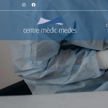
Medicina e
Arrugues d'e
Tractament d
Àcid hialurò
Estimuladors
Hidratació fa
Microneedli
Píling facial
PRP