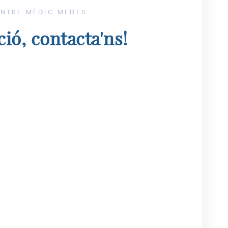
ENTRE MÈDIC MEDES
ió, contacta'ns!