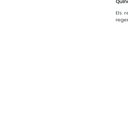
Quina
Els 
rege