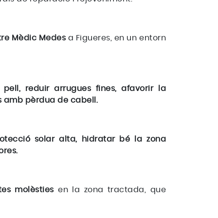
tre Mèdic Medes
a Figueres, en un entorn
pell, reduir arrugues fines, afavorir la
nts amb pèrdua de cabell.
protecció solar alta, hidratar bé la zona
ores.
ites molèsties
en la zona tractada, que