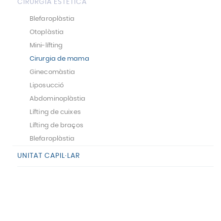
CIRURGIA ESTÈTICA
Blefaroplàstia
Otoplàstia
Mini-lífting
Cirurgia de mama
Ginecomàstia
Liposucció
Abdominoplàstia
Lífting de cuixes
Lífting de braços
Blefaroplàstia
UNITAT CAPIL·LAR