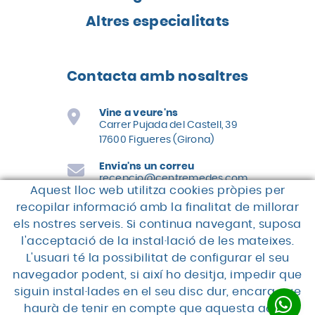
Altres especialitats
Contacta amb nosaltres
Vine a veure'ns
Carrer Pujada del Castell, 39
17600 Figueres (Girona)
Envia'ns un correu
recepcio@centremedes.com
Aquest lloc web utilitza cookies pròpies per
Truca'ns
recopilar informació amb la finalitat de millorar
els nostres serveis. Si continua navegant, suposa
972 67 50 00
l'acceptació de la instal·lació de les mateixes.
L'usuari té la possibilitat de configurar el seu
navegador podent, si així ho desitja, impedir que
siguin instal·lades en el seu disc dur, encara que
haurà de tenir en compte que aquesta acció